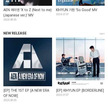
AEN 에이엔 ‘X to Z (Next to me)
KIHYUN 기현 'So Good' MV
2026.07.07
(Japanese ver.)’ MV
2026.08.05
NEW RELEASE
더보기
[EP] THE 1ST EP [A NEW ERA
[EP] KIHYUN EP [BORDERLINE]
2026.07.07
OF NOW]
2026.08.05