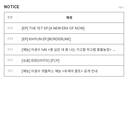
NOTICE
더보기
제목
번호
[EP] THE 1ST EP [A NEW ERA OF NOW]
355
[EP] KIHYUN EP [BORDERLINE]
354
[예능] 이광수 tvN <콩 심은 데 콩 나는 가고팜 하고팜 동물농장> 방송 안내
353
[싱글] IDID(아이딧) [FLY!]
352
[예능] 이광수 넷플릭스 예능 <유재석 캠프> 공개 안내
351